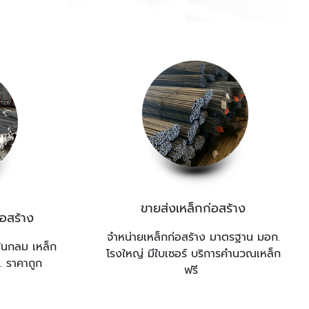
ขายส่งเหล็กก่อสร้าง
่อสร้าง
จำหน่ายเหล็กก่อสร้าง มาตรฐาน มอก.
ส้นกลม เหล็ก
โรงใหญ่ มีใบเซอร์ บริการคำนวณเหล็ก
. ราคาถูก
ฟรี