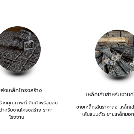
ส่งเหล็กโครงสร้าง
เหล็กเส้นสำหรับงานก
ร้างคุณภาพดี สินค้าพร้อมส่ง
ขายเหล็กเส้นราคาส่ง เหล็กเ
สำหรับงานโครงสร้าง ราคา
เส้นแบนตัด ขายเหล็กมอก
โรงงาน