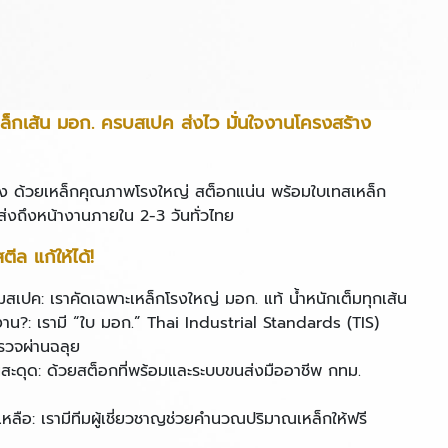
ล็กเส้น มอก. ครบสเปค ส่งไว มั่นใจงานโครงสร้าง
ลึง ด้วยเหล็กคุณภาพโรงใหญ่ สต็อกแน่น พร้อมใบเทสเหล็ก
่งถึงหน้างานภายใน 2-3 วันทั่วไทย
ีล แก้ให้ได้!
ต็มสเปค: เราคัดเฉพาะเหล็กโรงใหญ่ มอก. แท้ น้ำหนักเต็มทุกเส้น
าน?: เรามี “ใบ มอก.” Thai Industrial Standards (TIS)
รวจผ่านฉลุย
สะดุด: ด้วยสต็อกที่พร้อมและระบบขนส่งมืออาชีพ กทม.
ลือ: เรามีทีมผู้เชี่ยวชาญช่วยคำนวณปริมาณเหล็กให้ฟรี