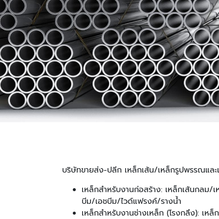
บริษัทขายส่ง-ปลีก เหล็กเส้น/เหล็กรูปพรรณและเ
เหล็กสำหรับงานก่อสร้าง: เหล็กเส้นกลม/เห
บีม/เอชบีม/ไวด์แฟรงค์/รางน้ำ
เหล็กสำหรับงานช่างเหล็ก (โรงกลึง): เหล็ก