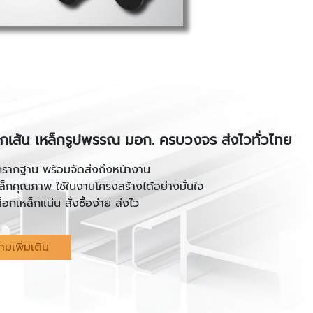
็กเส้น เหล็กรูปพรรณ มอก. ครบวงจร ส่งไวทั่วไทย
็กรากฐาน พร้อมจัดส่งถึงหน้างาน
ล็กคุณภาพ ใช้ในงานโครงสร้างได้อย่างมั่นใจ
อกเหล็กแน่น สั่งซื้อง่าย ส่งไว
มเพิ่มเติม