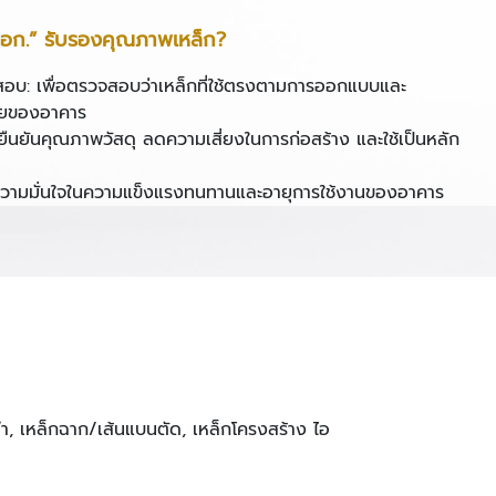
บ มอก.” รับรองคุณภาพเหล็ก
?
สอบ: เพื่อตรวจสอบว่าเหล็กที่ใช้ตรงตามการออกแบบและ
ยของอาคาร
ื่อยืนยันคุณภาพวัสดุ ลดความเสี่ยงในการก่อสร้าง และใช้เป็นหลัก
อความมั่นใจในความแข็งแรงทนทานและอายุการใช้งานของอาคาร
ดำ, เหล็กฉาก/เส้นแบนตัด, เหล็กโครงสร้าง ไอ