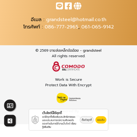
อีเมล :
grandsteel@hotmail.co.th
โทรศัพท์ :
086-777-2965
,
061-065-9142
© 2569
ขายส่งเหล็กข้ออ้อย - grandsteel
All rights reserved.
Work is Secure
Protect Data With Encrypt
Powered By
เว็บไซต์นี้ใช้คุกกี้
Thailand YellowPages
เราใช้คุกกี้เพื่อเพิ่มประสิทธิภาพและ
ตั้งค่าคุกกี้
ยอมรับ
มอบประสบการณ์ความพึงพอใจ
ของท่านในการใช้งานเว็บไซต์
เรียน
รู้เพิ่มเติม